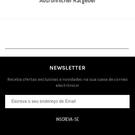
NEWSLETTER
Receba ofertas exclusivas e novidades na sua caixa de correio
electrónico!
INSCREVA-SE