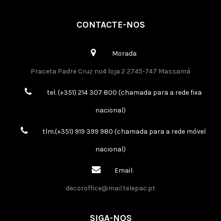
CONTACTE-NOS
Morada
Praceta Padre Cruz nº4 loja 2 2745-747 Massamá
tel. (+351) 214 307 800 (chamada para a rede fixa
nacional)
tlm.(+351) 919 399 980 (chamada para a rede móvel
nacional)
Email:
decoroffice@mail.telepac.pt
SIGA-NOS