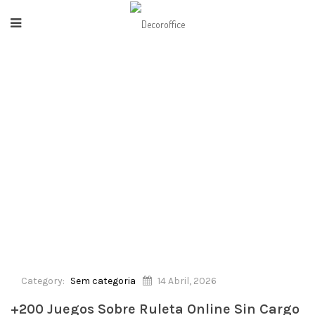
HOME
/
SEM CATEGORIA
/
+200 JUEGOS SOBRE RULETA ONLINE SIN CARGO
TRATAR POR DIVERTIMENTO
Category:
Sem categoria
14 Abril, 2026
+200 Juegos Sobre Ruleta Online Sin Cargo