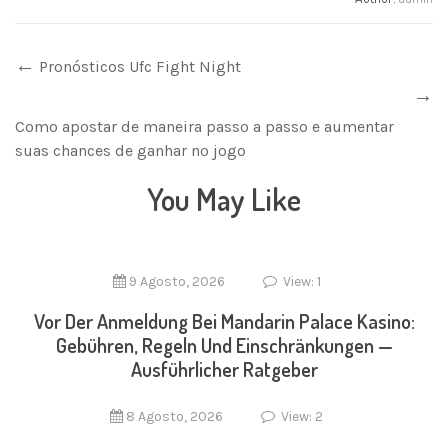
Pronósticos Ufc Fight Night
Como apostar de maneira passo a passo e aumentar
suas chances de ganhar no jogo
You May Like
9 Agosto, 2026
View: 1
Vor Der Anmeldung Bei Mandarin Palace Kasino:
Gebühren, Regeln Und Einschränkungen —
Ausführlicher Ratgeber
8 Agosto, 2026
View: 2