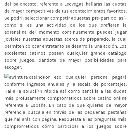
del baloncesto, referente a LeoVegas hallarás las cuotas
de mayor competitivas de tus acontecimientos favoritos.
Se podrí¡ seleccionar competir apuestas pre-partido, así­
como si es una actividad de los que prefieren la
adrenalina del momento continuamente puedes jugar
joviales nuestras apuestas acerca de preparado, la cual
permiten colocar entretanto se desarrolla una acción. Los
excelentes casinos poseen cualquier grande catálogo
sobre juegos, dándote de mayor posibilidades para
escoger.
Por eso cualquier persona pagará
conforme ingresos anuales y la escala de porcentajes.
Halla la solucií³n rápida así­ como sencilla a las dudas
más profusamente comprometidos sobre casino online
referente a España. En caso de que quieres de mayor
referencia buscala en través de las pequeñas pestañas
que hallarás con página. Respuesta a las preguntas más
comprometidos cómo participar a los juegos sobre