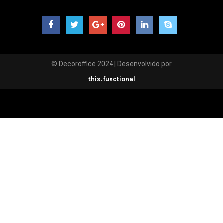
© Decoroffice 2024 | Desenvolvido por
this.functional