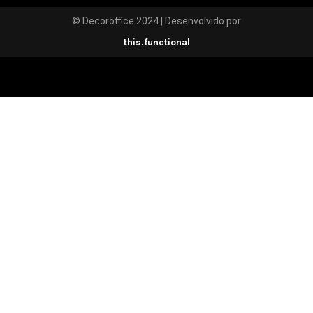
© Decoroffice 2024 | Desenvolvido por
this.functional