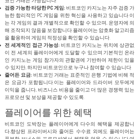
코인 거래는 가명입니다.
검증 가능한 타당한 PC 게임:
비트코인 카지노는 자주 검증 가
능한 합리적인 PC 게임을 위한 혁신을 사용하고 있습니다.이
는 각 게임의 결과 개별적으로 확인할 수 있으며, 운영자에 의
해 조작되지 않음을 보장합니다.플레이어는 암호화 알고리즘
을 활용하여 게임의 적정성을 확인할 수 있습니다.
전 세계적인 접근 가능성:
비트코인 카지노는 위치에 상관없
이 전 세계의 플레이어에게 도달할 수 있으며.기본적인 온라
인 카지노는 게임 참가자의 관할권에 기반하여 제한이 있을
수 있지만, 하지만 비트코인으로 누구나 참여할 수 있습니다.
줄어든 요금:
비트코인 거래는 표준적인 은행 기법에 비해 적
은 요금가 포함됩니다.이는 플레이어와 드라이버 모두에게
이익을 줍니다, 비즈니스 비용을 줄이고 더 많은 경쟁력 있는
프로모션 및 보상을 제공할 수 있도록.
플레이어를 위한 혜택
비트코인 도박장는 플레이어에게 다수의 혜택을 제공합니
다.향상된 프라이버시와 줄어든 수수료 외에도 플레이어는
풍부한 보너스와 프로모션에서 혜택을 얻을 수 있습니다.여