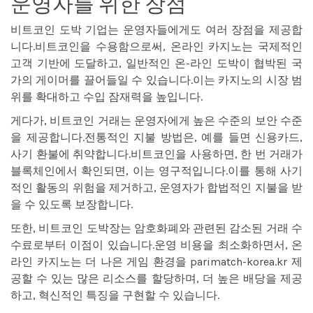
운영자를 위한 장점
비트코인 도박 기업는 운영자들에게도 여러 장점을 제공합
니다.비트코인을 수용함으로써, 온라인 카지노는 국제적인
고객 기반에 도달하고, 일반적인 온-라인 도박이 협박된 국
가의 게이머를 끌어들일 수 있습니다.이는 카지노의 시장 범
위를 확대하고 수입 잠재력을 높입니다.
게다가, 비트코인 거래는 운영자에게 높은 수준의 보안 수준
을 제공합니다.전통적인 지불 방법은, 예를 들면 신용카드,
사기 환불에 취약합니다.비트코인을 사용하면, 한 번 거래가
블록체인에서 확인되면, 이는 영구적입니다.이를 통해 사기
적인 활동의 위험을 제거하고, 운영자가 합법적인 지불을 받
을 수 있도록 보장합니다.
또한, 비트코인 도박장는 암호화폐와 관련된 감소된 거래 수
수료로부터 이점이 있습니다.운영 비용을 최소화하면서, 온
라인 카지노는 더 나은 게임 환경을
parimatch-korea.kr
제
공할 수 있는 많은 리소스를 할당하며, 더 높은 배당을 제공
하고, 혁신적인 특징을 구현할 수 있습니다.