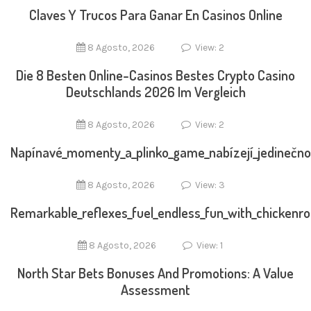
Claves Y Trucos Para Ganar En Casinos Online
8 Agosto, 2026
View: 2
Die 8 Besten Online-Casinos Bestes Crypto Casino
Deutschlands 2026 Im Vergleich
8 Agosto, 2026
View: 2
Napínavé_momenty_a_plinko_game_nabízejí_jedinečno
8 Agosto, 2026
View: 3
Remarkable_reflexes_fuel_endless_fun_with_chickenr
8 Agosto, 2026
View: 1
North Star Bets Bonuses And Promotions: A Value
Assessment