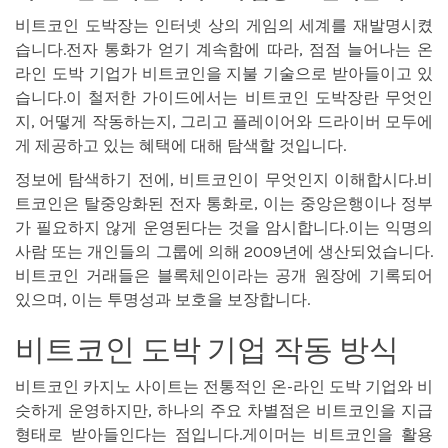
비트코인 도박장는 인터넷 상의 게임의 세계를 재발명시켰
습니다.전자 통화가 얻기 계속함에 따라, 점점 늘어나는 온
라인 도박 기업가 비트코인을 지불 기술으로 받아들이고 있
습니다.이 철저한 가이드에서는 비트코인 도박장란 무엇인
지, 어떻게 작동하는지, 그리고 플레이어와 드라이버 모두에
게 제공하고 있는 혜택에 대해 탐색할 것입니다.
정보에 탐색하기 전에, 비트코인이 무엇인지 이해합시다.비
트코인은 탈중앙화된 전자 통화로, 이는 중앙은행이나 정부
가 필요하지 않게 운영된다는 것을 암시합니다.이는 익명의
사람 또는 개인들의 그룹에 의해 2009년에 생산되었습니다.
비트코인 거래들은 블록체인이라는 공개 원장에 기록되어
있으며, 이는 투명성과 보호을 보장합니다.
비트코인 도박 기업 작동 방식
비트코인 카지노 사이트는 전통적인 온-라인 도박 기업와 비
슷하게 운영하지만, 하나의 주요 차별점은 비트코인을 지급
형태로 받아들인다는 점입니다.게이머는 비트코인을 활용