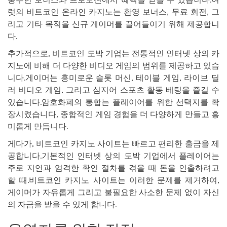
럿의 비트코인 온라인 카지노는 환영 보너스, 무료 회전, 그
리고 기타 목적을 신규 게이머를 끌어들이기 위해 제공합니
다.
추가적으로, 비트코인 도박 기업는 전통적인 인터넷 상의 카
지노에 비해 더 다양한 비디오 게임의 범위를 제공하고 있습
니다.게이머는 흥미로운 슬롯 머신, 테이블 게임, 라이브 딜
러 비디오 게임, 그리고 심지어 스포츠 활동 베팅을 즐길 수
있습니다.암호화폐의 통합는 플레이어를 위한 선택지를 확
장시켰습니다, 종합적인 게임 경험을 더 다양하게 만들고 흥
미롭게 만듭니다.
게다가, 비트코인 카지노 사이트는 빠르고 편리한 출금을 제
공합니다.기본적인 인터넷 상의 도박 기업에서 플레이어는
주로 지연과 엄격한 확인 절차를 겪을 때 돈을 인출하려고
할 때.비트코인 카지노 사이트는 이러한 문제를 제거하여,
게이머가 자유롭게 그리고 불필요한 사소한 문제 없이 자신
의 자금을 받을 수 있게 합니다.