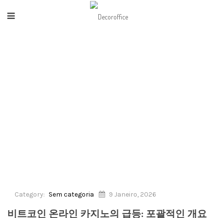
HOME
/
SEM CATEGORIA
/
비트코인 온라인 카지노의 급등: 포괄적인 개요
Category:
Sem categoria
9 Janeiro, 2026
비트코인 온라인 카지노의 급등: 포괄적인 개요