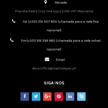
Morada
Praceta Padre Cruz nº4 loja 2 2745-747 Massamá
tel. (+351) 214 307 800 (chamada para a rede fixa
nacional)
tlm.(+351) 919 399 980 (chamada para a rede móvel
nacional)
Email:
decoroffice@mail.telepac.pt
SIGA-NOS